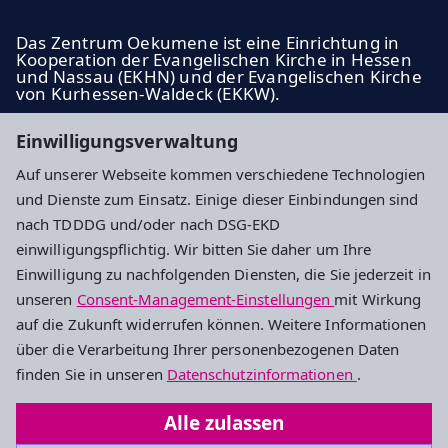
Das Zentrum Oekumene ist eine Einrichtung in
Kooperation der Evangelischen Kirche in Hessen
und Nassau (EKHN) und der Evangelischen Kirche
von Kurhessen-Waldeck (EKKW).
ekhn.de
Einwilligungsverwaltung
ekkw.de
Auf unserer Webseite kommen verschiedene Technologien
und Dienste zum Einsatz. Einige dieser Einbindungen sind
Impressum
Datenschutz
Cookie-Einstellungen
nach TDDDG und/oder nach DSG-EKD
einwilligungspflichtig. Wir bitten Sie daher um Ihre
Einwilligung zu nachfolgenden Diensten, die Sie jederzeit in
Zentrum Oekumene
unseren
Consent-Management-Einstellungen
mit Wirkung
auf die Zukunft widerrufen können. Weitere Informationen
Praunheimer Landstraße 206
über die Verarbeitung Ihrer personenbezogenen Daten
60488 Frankfurt
finden Sie in unseren
Datenschutzinformationen
.
+49 69 976518-11
Alle zulassen
info@zentrum-oekumene.de