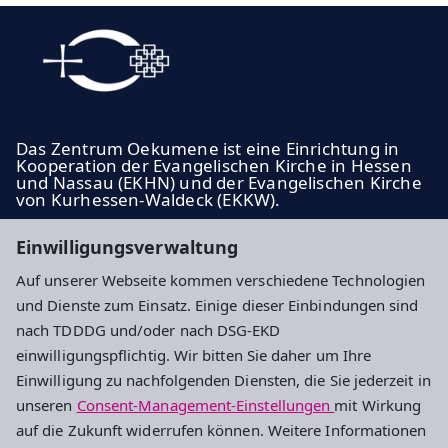
Das Zentrum Oekumene ist eine Einrichtung in
Kooperation der Evangelischen Kirche in Hessen
und Nassau (EKHN) und der Evangelischen Kirche
von Kurhessen-Waldeck (EKKW).
ekhn.de
Einwilligungsverwaltung
ekkw.de
Auf unserer Webseite kommen verschiedene Technologien
und Dienste zum Einsatz. Einige dieser Einbindungen sind
Impressum
Datenschutz
Cookie-Einstellungen
nach TDDDG und/oder nach DSG-EKD
einwilligungspflichtig. Wir bitten Sie daher um Ihre
Einwilligung zu nachfolgenden Diensten, die Sie jederzeit in
Zentrum Oekumene
unseren
Consent-Management-Einstellungen
mit Wirkung
auf die Zukunft widerrufen können. Weitere Informationen
Praunheimer Landstraße 206