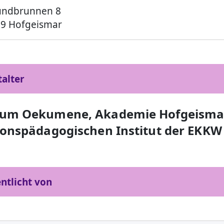
undbrunnen 8
9 Hofgeismar
talter
rum Oekumene, Akademie Hofgeisma
ionspädagogischen Institut der EKKW
ntlicht von