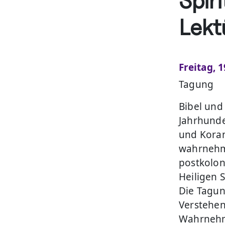
Spiri
Lekt
Freitag, 1
Tagung
Bibel und
Jahrhunde
und Koran
wahrnehme
postkolon
Heiligen 
Die Tagun
Verstehen
Wahrnehm