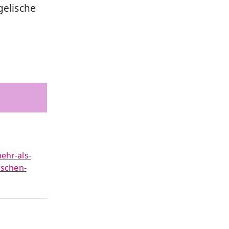
gelische
ehr-als-
ischen-