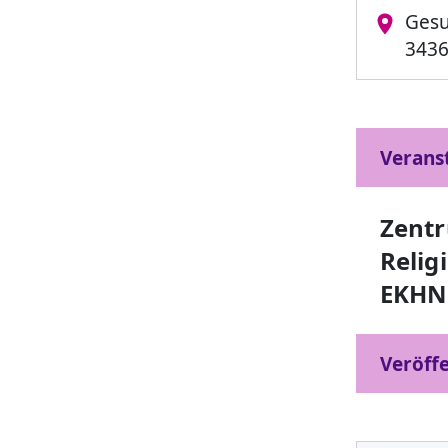
Ges
3436
Verans
Zent
Relig
EKHN
Veröffe