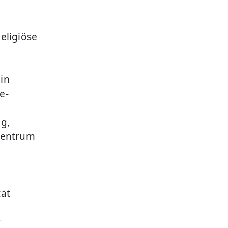
eligiöse
in
e-
og,
 Zentrum
tät
y