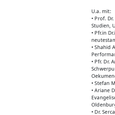
U.a. mit:
• Prof. D
Studien, 
• Pfr.in D
neutestam
• Shahid A
Performa
• Pfr. Dr.
Schwerpun
Oekumene
• Stefan 
• Ariane D
Evangelis
Oldenbur
• Dr. Serc