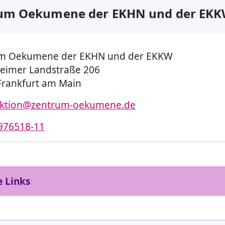
um Oekumene der EKHN und der EK
m Oekumene der EKHN und der EKKW
eimer Landstraße 206
Frankfurt am Main
aktion@zentrum-oekumene.de
976518-11
e Links