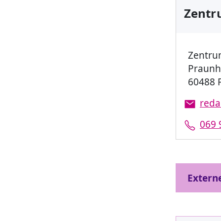
Zentr
Zentru
Praunh
60488 
red
069 
Extern