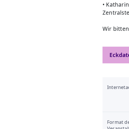
• Kathari
Zentralst
Wir bitte
Eckdat
Interneta
Format d
Veransta