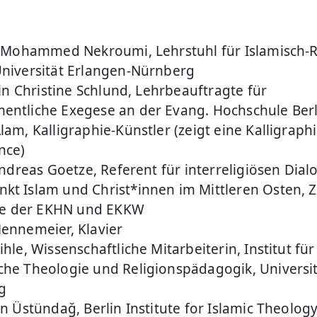
r. Mohammed Nekroumi, Lehrstuhl für Islamisch-R
Universität Erlangen-Nürnberg
r.in Christine Schlund, Lehrbeauftragte für
entliche Exegese an der Evang. Hochschule Berl
lam, Kalligraphie-Künstler (zeigt eine Kalligraphi
nce)
 Andreas Goetze, Referent für interreligiösen Dial
kt Islam und Christ*innen im Mittleren Osten,
 der EKHN und EKKW
Mennemeier, Klavier
ihle, Wissenschaftliche Mitarbeiterin, Institut für
che Theologie und Religionspädagogik, Universi
g
an Üstündağ, Berlin Institute for Islamic Theolog