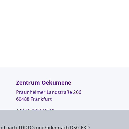
Zentrum Oekumene
Praunheimer Landstraße 206
60488 Frankfurt
+49 69 976518-11
info@zentrum-oekumene.de
 sind nach TDDDG und/oder nach DSG-EKD