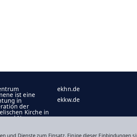
entrum
ekhn.de
ene ist eine
ekkw.de
htung in
ration der
lischen Kirche in
n und Nassau
) und der
elischen Kirche
urhessen-Waldeck
en und Dienste zum Einsatz. Einige dieser Einbindungen