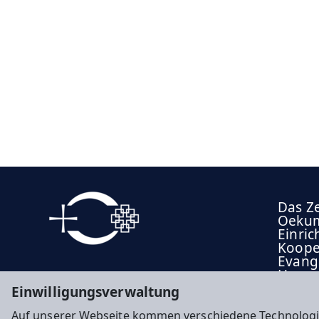
Das Z
Oekum
Einric
Koope
Evange
Hesse
(EKHN
Einwilligungsverwaltung
Evang
von K
Auf unserer Webseite kommen verschiedene Technologi