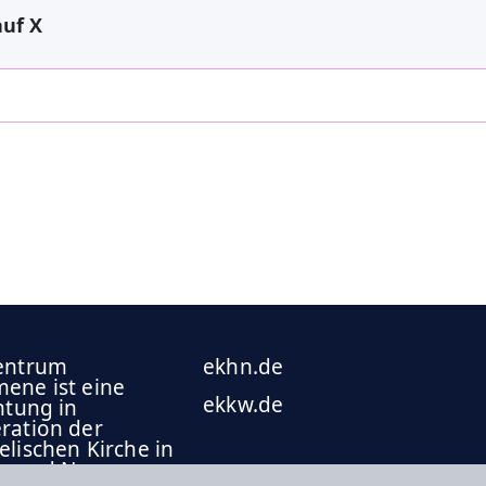
auf X
entrum
ekhn.de
ene ist eine
ekkw.de
htung in
ration der
lischen Kirche in
n und Nassau