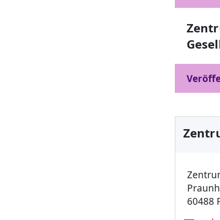
Zent
Gesel
Veröffe
Zentr
Zentru
Praunh
60488 