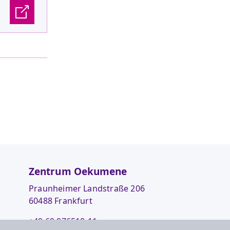
Zentrum Oekumene
Praunheimer Landstraße 206
60488 Frankfurt
+49 69 976518-11