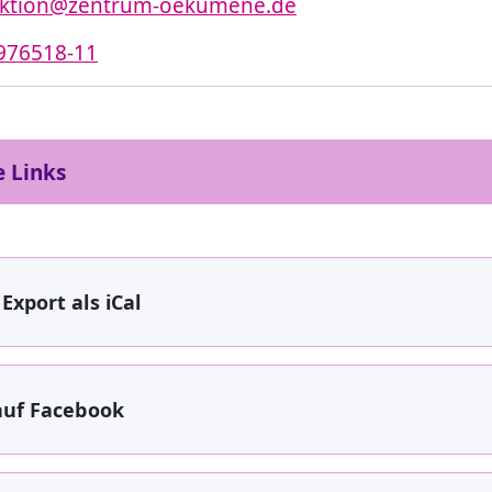
aktion@zentrum-oekumene.de
976518-11
e Links
Export als iCal
auf Facebook