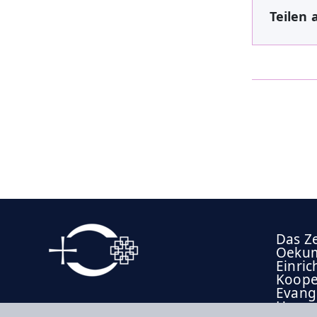
Teilen 
Das Z
Oekum
Einric
Koope
Evange
Hesse