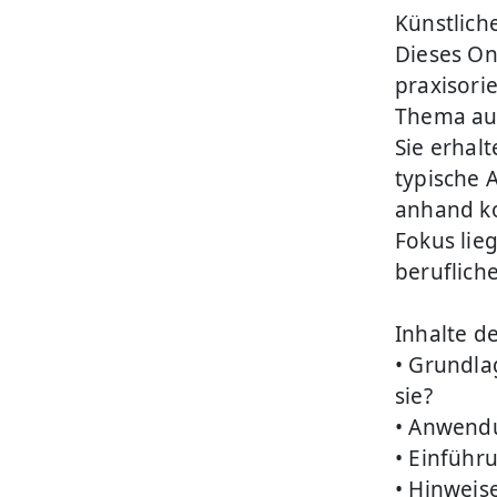
Künstlich
Dieses On
praxisorie
Thema au
Sie erhal
typische 
anhand ko
Fokus lie
beruflich
Inhalte d
• Grundlag
sie?
• Anwendu
• Einführ
• Hinweis