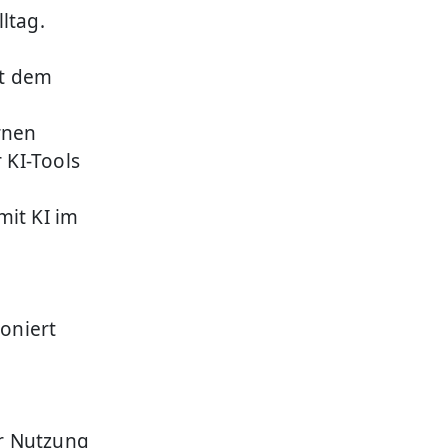
ltag.
it dem
rnen
 KI-Tools
mit KI im
ioniert
r Nutzung