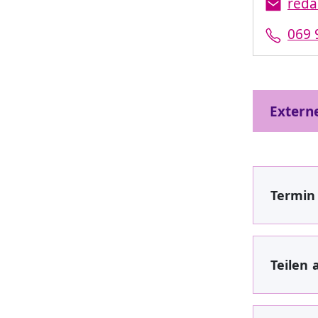
red
069 
Extern
Termin 
Teilen 