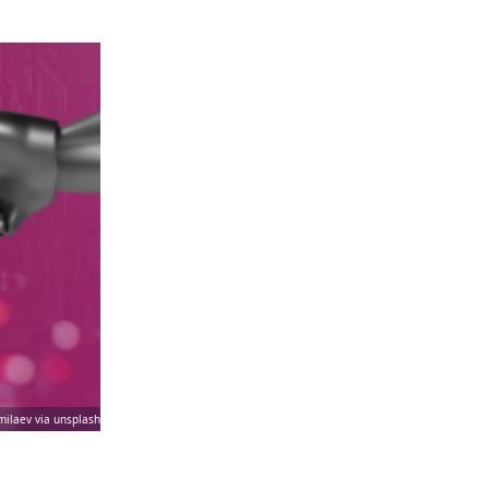
milaev via unsplash